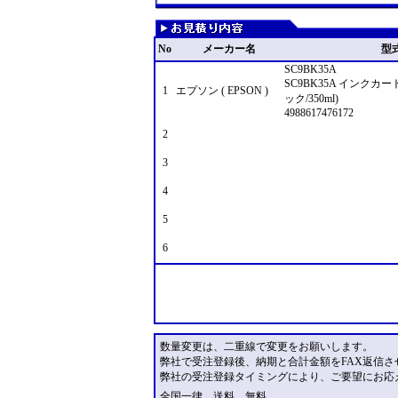
No
メーカー名
型
SC9BK35A
SC9BK35A インクカ
1
エプソン ( EPSON )
ック/350ml)
4988617476172
2
3
4
5
6
数量変更は、二重線で変更をお願いします。
弊社で受注登録後、納期と合計金額をFAX返信さ
弊社の受注登録タイミングにより、ご要望にお応
全国一律 送料 無料