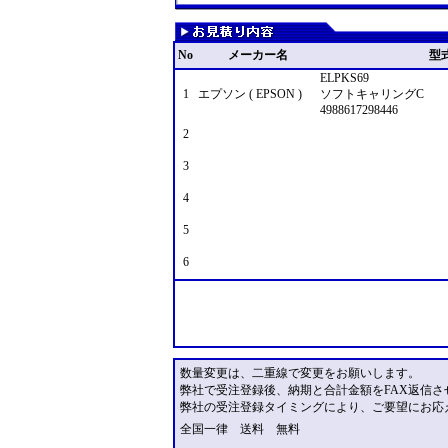
No
メーカー名
型
ELPKS69
1
エプソン ( EPSON )
ソフトキャリングC
4988617298446
2
3
4
5
6
数量変更は、二重線で変更をお願いします。
弊社で受注登録後、納期と合計金額をFAX返信さ
弊社の受注登録タイミングにより、ご要望にお応
全国一律 送料 無料