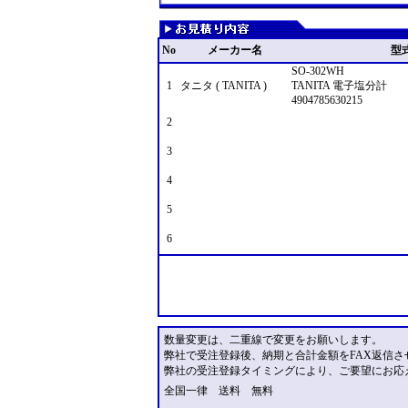
No
メーカー名
型
SO-302WH
1
タニタ ( TANITA )
TANITA 電子塩分計
4904785630215
2
3
4
5
6
数量変更は、二重線で変更をお願いします。
弊社で受注登録後、納期と合計金額をFAX返信さ
弊社の受注登録タイミングにより、ご要望にお応
全国一律 送料 無料