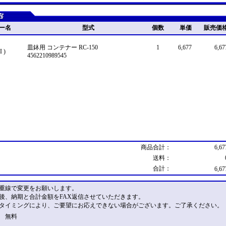
ー名
型式
個数
単価
販売価
皿鉢用 コンテナー RC-150
1
6,677
6,67
 )
4562210989545
商品合計：
6,67
送料：
合計：
6,67
重線で変更をお願いします。
後、納期と合計金額をFAX返信させていただきます。
タイミングにより、ご要望にお応えできない場合がございます。ご了承ください。
料 無料