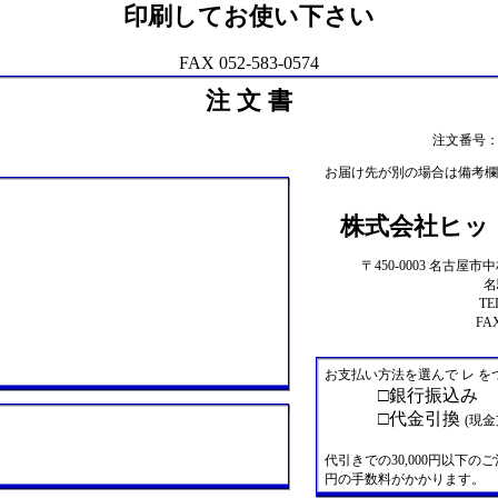
印刷してお使い下さい
FAX 052-583-0574
注 文 書
注文番号：F3
お届け先が別の場合は備考欄
株式会社ヒッ
〒450-0003 名古屋市
名
TE
FAX
お支払い方法を選んで レ を
□銀行振込み
□代金引換
(現
代引きでの30,000円以下のご
円の手数料がかかります。