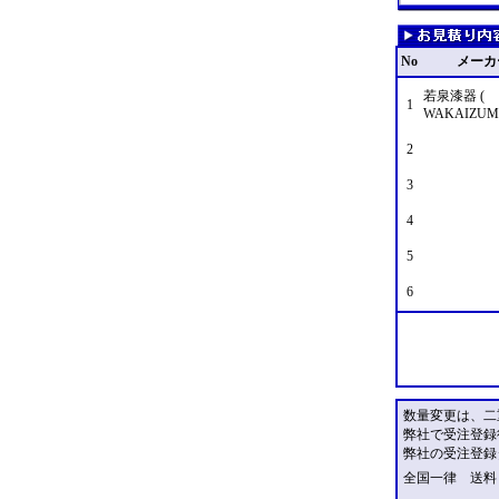
No
メーカ
若泉漆器 (
1
WAKAIZUMI
2
3
4
5
6
数量変更は、二
弊社で受注登録
弊社の受注登録
全国一律 送